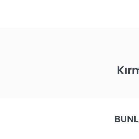
Kır
BUNL