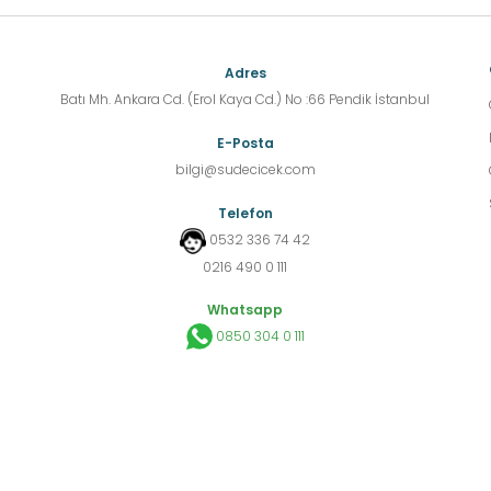
Adres
Batı Mh. Ankara Cd. (Erol Kaya Cd.) No :66 Pendik İstanbul
E-Posta
bilgi@sudecicek.com
Telefon
0532 336 74 42
0216 490 0 111
Whatsapp
0850 304 0 111