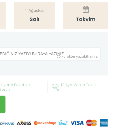
11 Ağustos
Salı
Takvim
70 karakter yazabilirsiniz.
Hijyenik Paket ve
12 Aya Varan Taksit
Servis