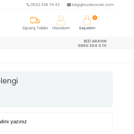
0532 336 74 42
bilgi@sudecicek.com
0
Sipariş Takibi
Hesabım
Sepetim
BİZİ ARAYIN
R
0850 304 0 111
lengi