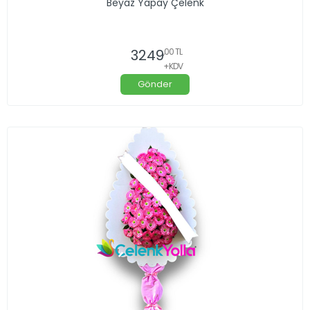
Beyaz Yapay Çelenk
3249
,00 TL
+KDV
Gönder