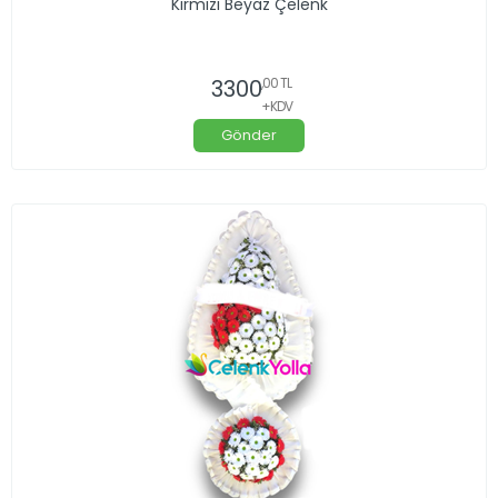
Kırmızı Beyaz Çelenk
3300
,00 TL
+KDV
Gönder