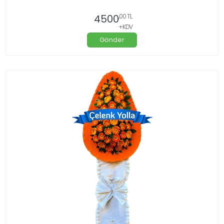
4500
,00 TL
+KDV
Gönder