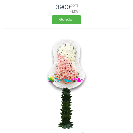
3900
,00 TL
+KDV
Gönder