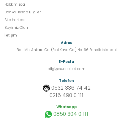
Hakkımızda
Banka Hesap Bilgileri
Site Haritası
Bayimiz Olun
İletişim
Adres
Batı Mh. Ankara Cd. (Erol Kaya Cd.) No :66 Pendik İstanbul
E-Posta
bilgi@sudecicek.com
Telefon
0532 336 74 42
0216 490 0 111
Whatsapp
0850 304 0 111