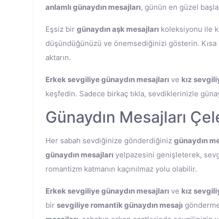
anlamlı günaydın mesajları
, günün en güzel başla
Eşsiz bir
günaydın aşk mesajları
koleksiyonu ile k
düşündüğünüzü ve önemsediğinizi gösterin. Kısa
aktarın.
Erkek sevgiliye günaydın mesajları
ve
kız sevgil
keşfedin. Sadece birkaç tıkla, sevdiklerinizle gün
Günaydın Mesajları Çel
Her sabah sevdiğinize gönderdiğiniz
günaydın me
günaydın mesajları
yelpazesini genişleterek, sevgi
romantizm katmanın kaçınılmaz yolu olabilir.
Erkek sevgiliye günaydın mesajları
ve
kız sevgil
bir
sevgiliye romantik günaydın mesajı
göndermek 