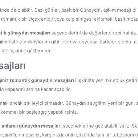
inde de olabilir. Bazı günler, basit bir Günaydın, aşkım mesajı b
, romantik bir çiçek emoji veya kalp simgesi eklemek, basit mesaj
tik günaydın mesajları
seçeneklerini de değerlendirebilirsiniz
mi hatırlatmak istedim gibi içten ve duygusal ifadelerle dolu mes
ve ilişkinizi güçlendirir.
ajları
ğiniz
romantik günaydın mesajları
ilişkinize yeni bir soluk geti
 kapılarını ardına kadar açabilir.
alı; ancak etkileyici olmalıdır. Günaydın sevgilim, yeni bir gün,
kemmel bir başlangıç yapabilirsiniz.
,
anlamlı günaydın mesajları
seçeneklerine göz atabilirsiniz. S
ı yansıtan mesajlar, karşınızdakinin yüzünde tatlı bir tebessüm ol