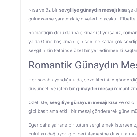
Kısa ve öz bir
sevgiliye günaydın mesajı kısa
şekl
gülümseme yaratmak için yeterli olacaktır. Elbette
Romantiğin doruklarına çıkmak istiyorsanız,
roman
ya da Güne başlaman için seni ne kadar çok sevdiği
sevgilinizin kalbinde özel bir yer edinmenizi sağlar 
Romantik Günaydın Mes
Her sabah uyandığınızda, sevdiklerinize gönderdi
düşünceli ve içten bir
günaydın mesajı
romantizmin
Özellikle,
sevgiliye günaydın mesajı kısa
ve öz olm
gibi basit ama etkili bir mesaj göndererek güne mü
Eğer daha şairane bir tutum sergilemek isterseniz
bulutları dağıtıyor. gibi derinlemesine duygularınız