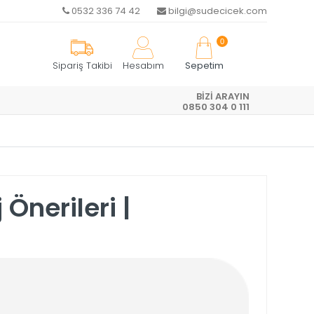
0532 336 74 42
bilgi@sudecicek.com
0
Sipariş Takibi
Hesabım
Sepetim
BİZİ ARAYIN
R
0850 304 0 111
Önerileri |