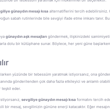
n yüzünde bir tebessüm yaratmak için mükemmel bir seçenektir.
giliye günaydın mesajı kısa
alternatiflerini tercih edebilirsiniz
oğun sabah rutinlerinde bile sevgiyi ifade etme imkanı tanır. Bu
eya
günaydın aşk mesajları
göndermek, ilişkinizdeki samimiyeti v
jlarla dolu bir kütüphane sunar. Böylece, her yeni güne başlarken 
lır
e başlarken yüzünde bir tebessüm yaratmak istiyorsanız, ona gönd
nında gönderilenden çok daha fazla etkileyici ve anlamlı olabili
r teşkil eder.
istiyorsanız,
sevgiliye günaydın mesajı kısa
formatını tercih ede
kili bir mesaj, sevgilinizin gününe enerji katacaktır. Eğer mesajı