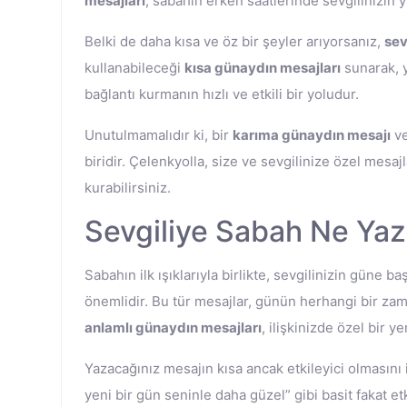
mesajları
, sabahın erken saatlerinde sevgilinizi
Belki de daha kısa ve öz bir şeyler arıyorsanız,
sev
kullanabileceği
kısa günaydın mesajları
sunarak, y
bağlantı kurmanın hızlı ve etkili bir yoludur.
Unutulmamalıdır ki, bir
karıma günaydın mesajı
v
biridir. Çelenkyolla, size ve sevgilinize özel mesa
kurabilirsiniz.
Sevgiliye Sabah Ne Yazı
Sabahın ilk ışıklarıyla birlikte, sevgilinizin gün
önemlidir. Bu tür mesajlar, günün herhangi bir zama
anlamlı günaydın mesajları
, ilişkinizde özel bir ye
Yazacağınız mesajın kısa ancak etkileyici olmasını 
yeni bir gün seninle daha güzel” gibi basit fakat et