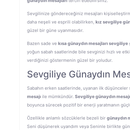
günaydın mesajları
tercih edebilirsiniz.
Sevgilinize göndereceğiniz mesajları kişiselleştirme
daha neşeli ve esprili olabilirken,
kız sevgiliye gü
güzel bir güne uyanmasıdır.
Bazen sade ve
kısa günaydın mesajları sevgiliye
g
yoğun sabah saatlerinde bile sevginizi hızlı ve et
verdiğinizi göstermenin güzel bir yoludur.
Sevgiliye Günaydın Mesa
Sabahın erken saatlerinde, uyanan ilk düşünceler s
mesajı
ile mümkündür.
Sevgiliye günaydın mesaj
boyunca sürecek pozitif bir enerji yaratmanın güçlü
Özellikle anlamlı sözcüklerle bezeli bir
günaydın m
Seni düşünerek uyandım veya Seninle birlikte güne b