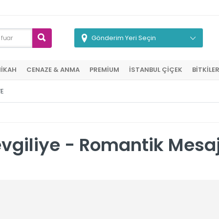
Gönderim Yeri Seçin
NİKAH
CENAZE & ANMA
PREMİUM
İSTANBUL ÇİÇEK
BİTKİLE
YE
giliye - Romantik Mesaj 