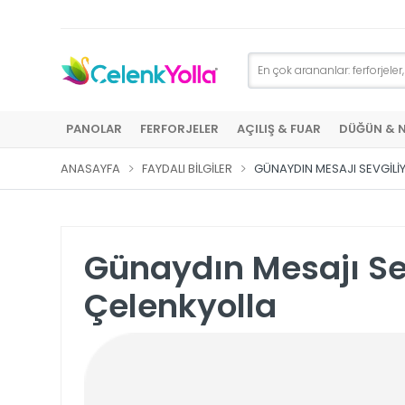
PANOLAR
FERFORJELER
AÇILIŞ & FUAR
DÜĞÜN & 
ANASAYFA
FAYDALI BILGILER
GÜNAYDIN MESAJI SEVGILI
Günaydın Mesajı Sev
Çelenkyolla