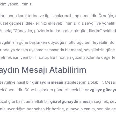
im yapabilirsiniz.
arı
, onun karakterine ve ilgi alanlarına hitap etmelidir. Örneğin,
zel geçmesi dileklerinizi ekleyebilirsiniz. Kız sevgiliye yönelik
Mesela, “Günaydın, gözlerin kadar parlak bir gün dilerim” şeklind
sevgilinizin güne başlarken duyduğu mutluluğu belirleyebilir. B
inde ya da tam uyanma zamanında bir mesaj, sevgilinizin güne ke
mek için yeni bir fırsattır. Bu fırsatları güzel sözler ile değerle
aydın Mesajı Atabilirim
evgiliye nasıl bir
günaydın mesajı
atabileceğiniz olabilir. Mesa
mek önemlidir. Güne başlarken gönderilecek bir
sevgiliye günay
el gibi basit ama etkili bir
güzel günaydın mesajı
seçmek, sevg
ninle uyandığım her sabah bir hazine, günaydın canım, seninle g