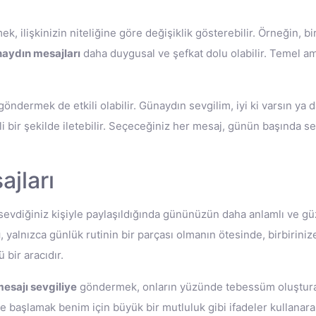
k, ilişkinizin niteliğine göre değişiklik gösterebilir. Örneğin, bi
naydın mesajları
daha duygusal ve şefkat dolu olabilir. Temel ama
öndermek de etkili olabilir. Günaydın sevgilim, iyi ki varsın ya
kili bir şekilde iletebilir. Seçeceğiniz her mesaj, günün başında
jları
evdiğiniz kişiyle paylaşıldığında gününüzün daha anlamlı ve güz
ı
, yalnızca günlük rutinin bir parçası olmanın ötesinde, birbiri
 bir aracıdır.
esajı sevgiliye
göndermek, onların yüzünde tebessüm oluşturaca
aşlamak benim için büyük bir mutluluk gibi ifadeler kullanarak, m