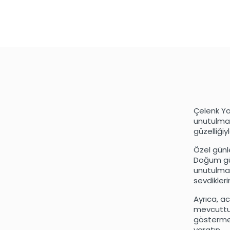
Çelenk Yo
unutulmaz
güzelliği
Özel günle
Doğum gün
unutulmaz
sevdikleri
Ayrıca, a
mevcuttur
göstermen
yaratın.