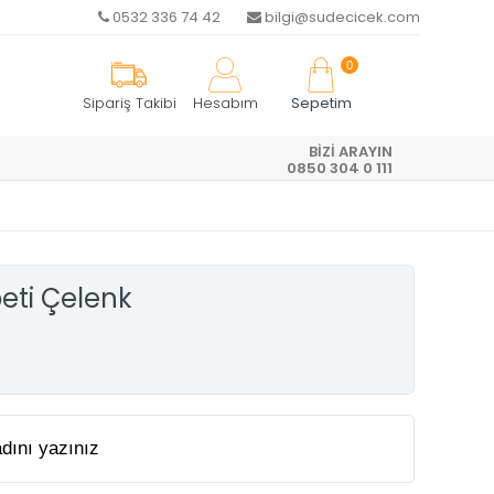
0532 336 74 42
bilgi@sudecicek.com
0
Sipariş Takibi
Hesabım
Sepetim
BİZİ ARAYIN
R
0850 304 0 111
eti Çelenk