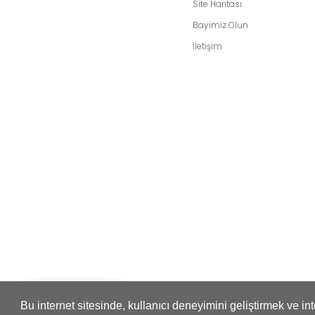
Site Haritası
Bayimiz Olun
İletişim
Whatsapp
Bu internet sitesinde, kullanıcı deneyimini geliştirmek ve i