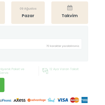
09 Ağustos
Pazar
Takvim
70 karakter yazabilirsiniz.
Hijyenik Paket ve
12 Aya Varan Taksit
Servis