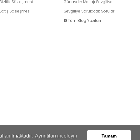
Gizlilik Sözleşmesi
Günaydın Mesajı Sevgiliye
Satış Sözleşmesi
Sevgiliye Sorulacak Sorular
Tüm Blog Yazıları
ullanılmaktadır.
Ayrıntıları inceleyin
Tamam