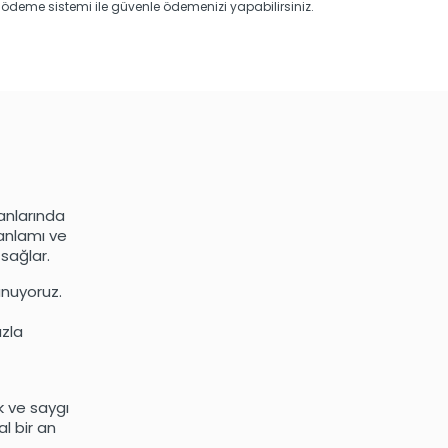
ödeme sistemi ile güvenle ödemenizi yapabilirsiniz.
anlarında
anlamı ve
 sağlar.
unuyoruz.
ızla
k ve saygı
l bir an