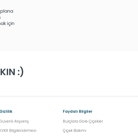
n plana
n
ak için
IN :)
Gizlilik
Faydalı Bilgiler
Güvenli Alışveriş
Burçlara Göre Çiçekler
KVKK Bilgilendirmesi
Çiçek Bakımı