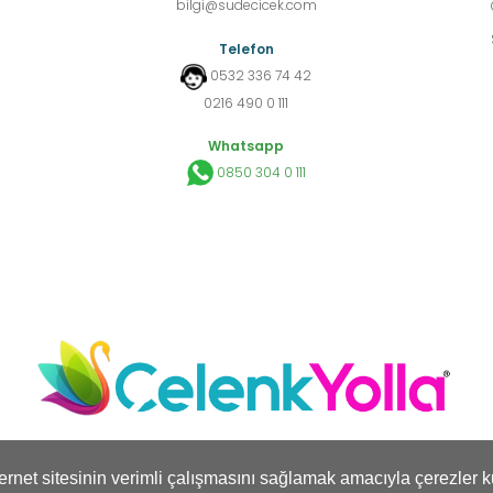
bilgi@sudecicek.com
Telefon
0532 336 74 42
0216 490 0 111
Whatsapp
0850 304 0 111
nternet sitesinin verimli çalışmasını sağlamak amacıyla çerezler k