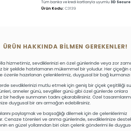
Tüm banka ve kredi kartlarıyla uyumlu
3D Secure
Ürün Kodu:
C3139
ÜRÜN HAKKINDA BILMEN GEREKENLER!
lla hizmetimiz, sevdiklerinizi en özel günlerinde veya zor zam
 bir şekilde hatırlamanın mükemmel bir yoludur. Her çiçeğin 
yle özenle hazırlanan çelenklerimiz, duygusal bir bağ kurmanızı
rde sevdiklerinizi mutlu etmek için geniş bir çiçek çeşitliliği s
leri, anneler günü, sevgililer günü gibi özel günlerde onlara
 bir hediye sunmanın tadını çıkarabilirsiniz. Özel tasarımlarım
nize duygusal bir anı armağan edebilirsiniz.
cılarını paylaşmak ve başsağlığı dilemek için de çelenklerimiz
. Cenaze törenleri ve anma günlerinde, sevdiklerinize deste
in en güzel yollarından biri olan çelenk gönderimi ile duygusa