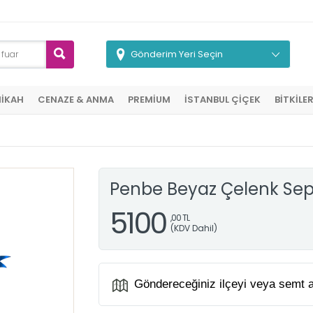
Gönderim Yeri Seçin
NİKAH
CENAZE & ANMA
PREMİUM
İSTANBUL ÇİÇEK
BİTKİLE
Penbe Beyaz Çelenk Sep
5100
,00 TL
(KDV Dahil)